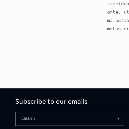
tincidu
ante, u
molesti
metus e
Subscribe to our emails
Email