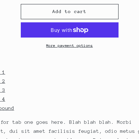
for
for
Tab
Tab
Add to cart
Test
Test
More payment options
 1
 2
 3
 4
bound
 for tab one goes here. Blah blah blah. Morbi
nt, dui sit amet facilisis feugiat, odio metus 