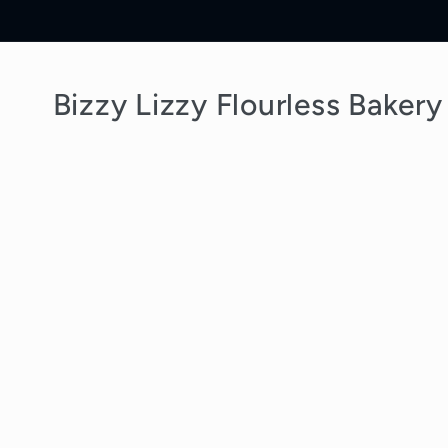
Skip to
content
Bizzy Lizzy Flourless Bakery
Skip t
produc
inform