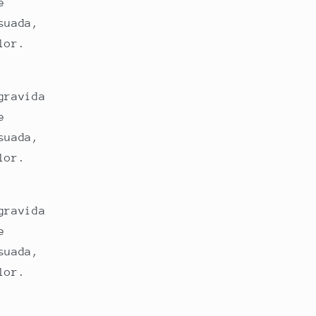
e
suada,
lor.
gravida
e
suada,
lor.
gravida
e
suada,
lor.