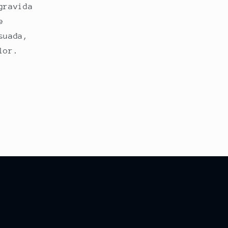
gravida
e
suada,
lor.