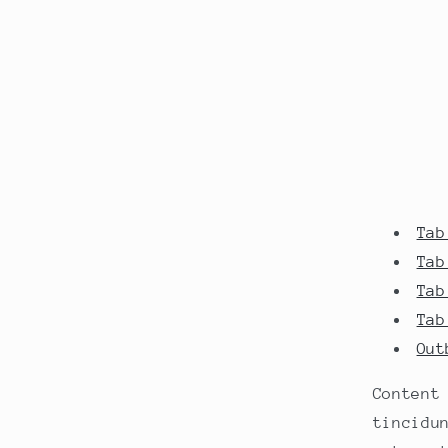
Tab
Tab
Tab
Tab
Out
Content
tincidu