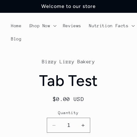
Welcome to our store
Home
Shop Now
Reviews
Nutrition Facts
Blog
o
Bizzy Lizzy Bakery
t
ation
Tab Test
Regular
$0.00 USD
price
Quantity
Decrease
Increase
quantity
quantity