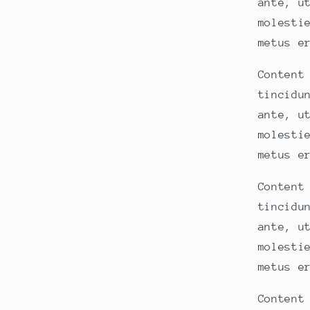
ante, u
molesti
metus e
Content
tincidu
ante, u
molesti
metus e
Content
tincidu
ante, u
molesti
metus e
Content